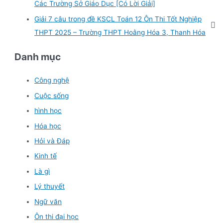
Các Trường Sở Giáo Dục [Có Lời Giải]
Giải 7 câu trong đề KSCL Toán 12 Ôn Thi Tốt Nghiệp
THPT 2025 – Trường THPT Hoằng Hóa 3, Thanh Hóa
Danh mục
Công nghệ
Cuộc sống
hình học
Hóa học
Hỏi và Đáp
Kinh tế
Là gì
Lý thuyết
Ngữ văn
Ôn thi đại học