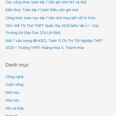
h
Các công thức toán lớp 1 cần ghi nhớ hk1 và hk2
f
Kiến thức Toán lớp 1 Cánh Diều cần ghi nhớ
o
Công thức toán học lớp 1 cần nhớ theo kết nối tri thức
r
120+ Đề Thi Thử THPT Quốc Gia 2025 Môn Vật Lí – Các
:
Trường Sở Giáo Dục [Có Lời Giải]
Giải 7 câu trong đề KSCL Toán 12 Ôn Thi Tốt Nghiệp THPT
2025 – Trường THPT Hoằng Hóa 3, Thanh Hóa
Danh mục
Công nghệ
Cuộc sống
hình học
Hóa học
Hỏi và Đáp