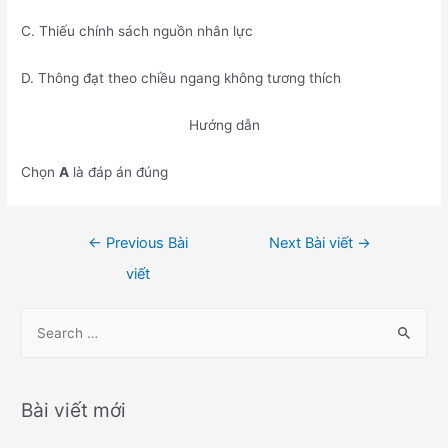
C. Thiếu chính sách nguồn nhân lực
D. Thông đạt theo chiều ngang không tương thích
Hướng dẫn
Chọn
A
là đáp án đúng
Điều
←
Previous Bài
Next Bài viết
→
hướng
viết
bài
viết
S
e
a
r
Bài viết mới
c