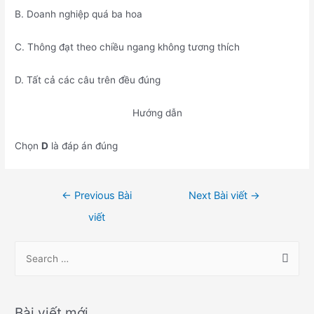
B. Doanh nghiệp quá ba hoa
C. Thông đạt theo chiều ngang không tương thích
D. Tất cả các câu trên đều đúng
Hướng dẫn
Chọn
D
là đáp án đúng
Điều
←
Previous Bài
Next Bài viết
→
hướng
viết
bài
viết
S
e
a
r
Bài viết mới