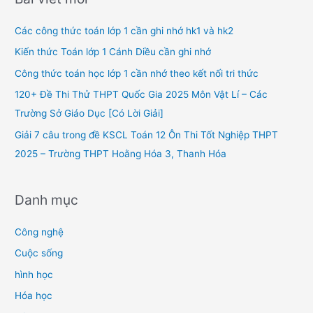
c
h
Các công thức toán lớp 1 cần ghi nhớ hk1 và hk2
f
Kiến thức Toán lớp 1 Cánh Diều cần ghi nhớ
o
Công thức toán học lớp 1 cần nhớ theo kết nối tri thức
r
120+ Đề Thi Thử THPT Quốc Gia 2025 Môn Vật Lí – Các
:
Trường Sở Giáo Dục [Có Lời Giải]
Giải 7 câu trong đề KSCL Toán 12 Ôn Thi Tốt Nghiệp THPT
2025 – Trường THPT Hoằng Hóa 3, Thanh Hóa
Danh mục
Công nghệ
Cuộc sống
hình học
Hóa học