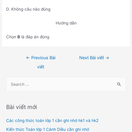
D. Không câu nào đúng
Hướng dẫn
Chọn
B
là đáp án đúng
Điều
←
Previous Bài
Next Bài viết
→
hướng
viết
bài
viết
S
e
a
r
Bài viết mới
c
h
Các công thức toán lớp 1 cần ghi nhớ hk1 và hk2
f
Kiến thức Toán lớp 1 Cánh Diều cần ghi nhớ