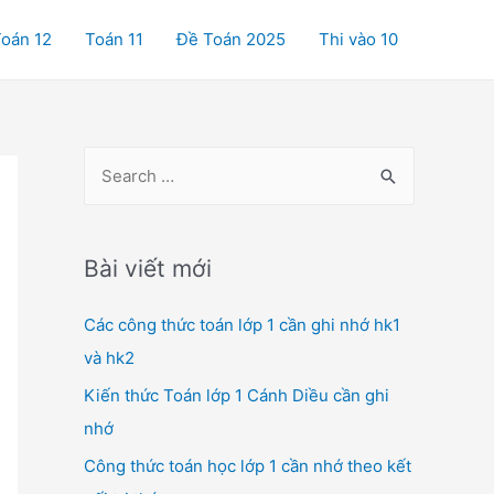
oán 12
Toán 11
Đề Toán 2025
Thi vào 10
S
e
a
r
Bài viết mới
c
Các công thức toán lớp 1 cần ghi nhớ hk1
h
và hk2
f
o
Kiến thức Toán lớp 1 Cánh Diều cần ghi
r
nhớ
:
Công thức toán học lớp 1 cần nhớ theo kết