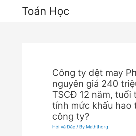
Skip
Toán Học
to
content
Công ty dệt may P
nguyên giá 240 triệ
TSCĐ 12 năm, tuổi 
tính mức khấu hao 
công ty?
Hỏi và Đáp
/ By
Maththorg