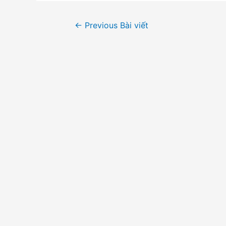
Điều
←
Previous Bài viết
hướng
bài
viết