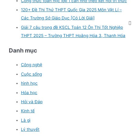
Công thức toán học lớp 1 cần nhớ theo kết nối tri thức
120+ Đề Thi Thử THPT Quốc Gia 2025 Môn Vật Lí –
Các Trường Sở Giáo Dục [Có Lời Giải]
Giải 7 câu trong đề KSCL Toán 12 Ôn Thi Tốt Nghiệp
THPT 2025 – Trường THPT Hoằng Hóa 3, Thanh Hóa
Danh mục
Công nghệ
Cuộc sống
hình học
Hóa học
Hỏi và Đáp
Kinh tế
Là gì
Lý thuyết