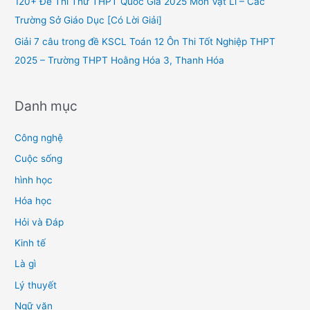
120+ Đề Thi Thử THPT Quốc Gia 2025 Môn Vật Lí – Các
:
Trường Sở Giáo Dục [Có Lời Giải]
Giải 7 câu trong đề KSCL Toán 12 Ôn Thi Tốt Nghiệp THPT
2025 – Trường THPT Hoằng Hóa 3, Thanh Hóa
Danh mục
Công nghệ
Cuộc sống
hình học
Hóa học
Hỏi và Đáp
Kinh tế
Là gì
Lý thuyết
Ngữ văn