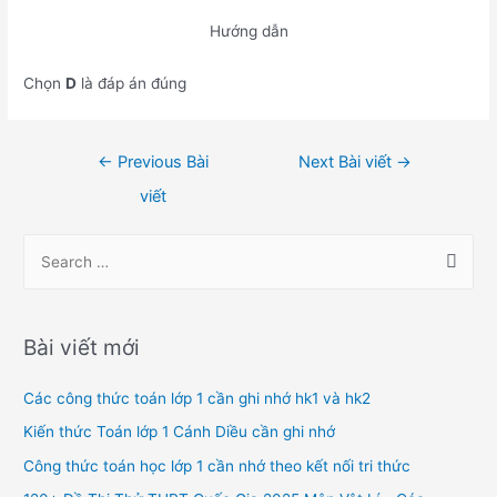
Hướng dẫn
Chọn
D
là đáp án đúng
Điều
←
Previous Bài
Next Bài viết
→
hướng
viết
bài
viết
S
e
a
r
Bài viết mới
c
h
Các công thức toán lớp 1 cần ghi nhớ hk1 và hk2
f
Kiến thức Toán lớp 1 Cánh Diều cần ghi nhớ
o
Công thức toán học lớp 1 cần nhớ theo kết nối tri thức
r