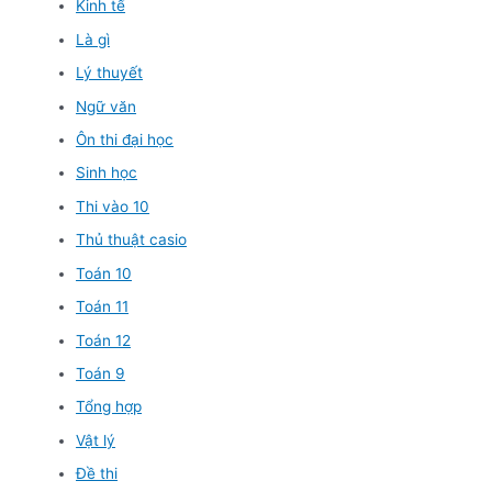
Kinh tế
Là gì
Lý thuyết
Ngữ văn
Ôn thi đại học
Sinh học
Thi vào 10
Thủ thuật casio
Toán 10
Toán 11
Toán 12
Toán 9
Tổng hợp
Vật lý
Đề thi