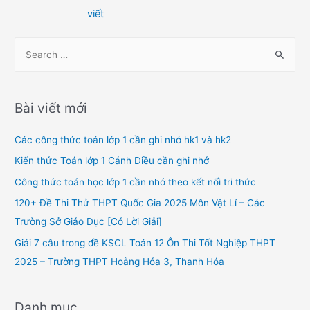
hướng
viết
bài
viết
S
e
a
r
Bài viết mới
c
h
Các công thức toán lớp 1 cần ghi nhớ hk1 và hk2
f
Kiến thức Toán lớp 1 Cánh Diều cần ghi nhớ
o
Công thức toán học lớp 1 cần nhớ theo kết nối tri thức
r
120+ Đề Thi Thử THPT Quốc Gia 2025 Môn Vật Lí – Các
:
Trường Sở Giáo Dục [Có Lời Giải]
Giải 7 câu trong đề KSCL Toán 12 Ôn Thi Tốt Nghiệp THPT
2025 – Trường THPT Hoằng Hóa 3, Thanh Hóa
Danh mục