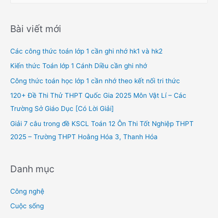
a
r
Bài viết mới
c
h
Các công thức toán lớp 1 cần ghi nhớ hk1 và hk2
f
Kiến thức Toán lớp 1 Cánh Diều cần ghi nhớ
o
Công thức toán học lớp 1 cần nhớ theo kết nối tri thức
r
120+ Đề Thi Thử THPT Quốc Gia 2025 Môn Vật Lí – Các
:
Trường Sở Giáo Dục [Có Lời Giải]
Giải 7 câu trong đề KSCL Toán 12 Ôn Thi Tốt Nghiệp THPT
2025 – Trường THPT Hoằng Hóa 3, Thanh Hóa
Danh mục
Công nghệ
Cuộc sống