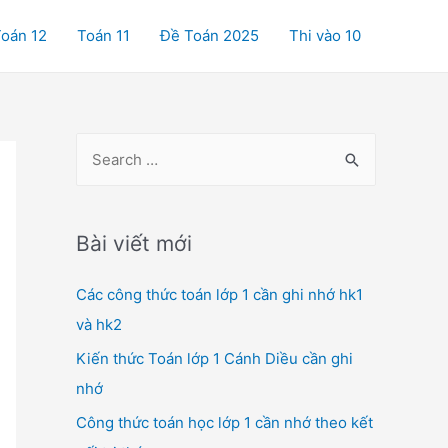
oán 12
Toán 11
Đề Toán 2025
Thi vào 10
S
e
a
r
Bài viết mới
c
Các công thức toán lớp 1 cần ghi nhớ hk1
h
và hk2
f
o
Kiến thức Toán lớp 1 Cánh Diều cần ghi
r
nhớ
:
Công thức toán học lớp 1 cần nhớ theo kết