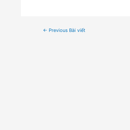
Điều
←
Previous Bài viết
hướng
bài
viết