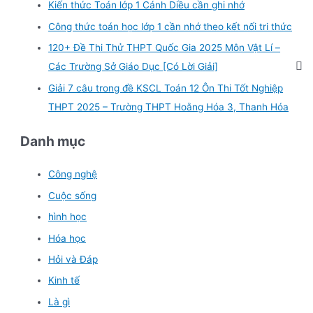
Kiến thức Toán lớp 1 Cánh Diều cần ghi nhớ
Công thức toán học lớp 1 cần nhớ theo kết nối tri thức
120+ Đề Thi Thử THPT Quốc Gia 2025 Môn Vật Lí –
Các Trường Sở Giáo Dục [Có Lời Giải]
Giải 7 câu trong đề KSCL Toán 12 Ôn Thi Tốt Nghiệp
THPT 2025 – Trường THPT Hoằng Hóa 3, Thanh Hóa
Danh mục
Công nghệ
Cuộc sống
hình học
Hóa học
Hỏi và Đáp
Kinh tế
Là gì