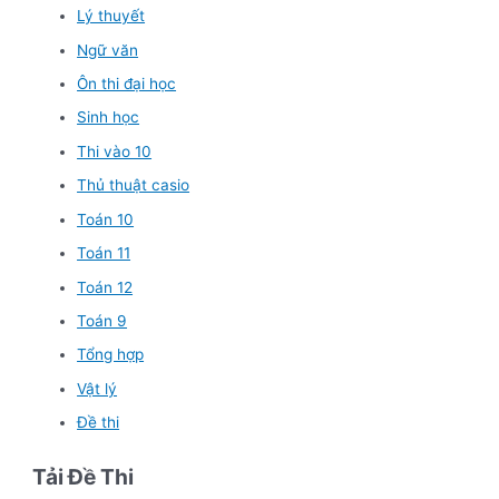
Lý thuyết
Ngữ văn
Ôn thi đại học
Sinh học
Thi vào 10
Thủ thuật casio
Toán 10
Toán 11
Toán 12
Toán 9
Tổng hợp
Vật lý
Đề thi
Tải Đề Thi