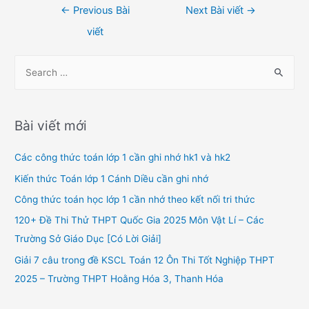
Điều
←
Previous Bài
Next Bài viết
→
hướng
viết
bài
viết
S
e
a
r
Bài viết mới
c
h
Các công thức toán lớp 1 cần ghi nhớ hk1 và hk2
f
Kiến thức Toán lớp 1 Cánh Diều cần ghi nhớ
o
Công thức toán học lớp 1 cần nhớ theo kết nối tri thức
r
120+ Đề Thi Thử THPT Quốc Gia 2025 Môn Vật Lí – Các
:
Trường Sở Giáo Dục [Có Lời Giải]
Giải 7 câu trong đề KSCL Toán 12 Ôn Thi Tốt Nghiệp THPT
2025 – Trường THPT Hoằng Hóa 3, Thanh Hóa