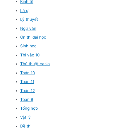
Kinh tế
Là gì
Lý thuyết
Ngữ văn
Ôn thi đại học
Sinh học
Thi vào 10
Thủ thuật casio
Toán 10
Toán 11
Toán 12
Toán 9
Tổng hợp
Vật lý
Đề thi