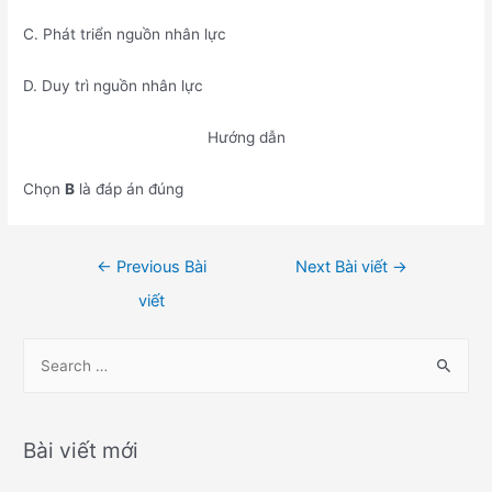
C. Phát triển nguồn nhân lực
D. Duy trì nguồn nhân lực
Hướng dẫn
Chọn
B
là đáp án đúng
Điều
←
Previous Bài
Next Bài viết
→
hướng
viết
bài
viết
S
e
a
r
Bài viết mới
c