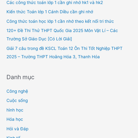
h
Các công thức toán lớp 1 cần ghi nhớ hk1 và hk2
f
Kiến thức Toán lớp 1 Cánh Diều cần ghi nhớ
o
Công thức toán học lớp 1 cần nhớ theo kết nối tri thức
r
120+ Đề Thi Thử THPT Quốc Gia 2025 Môn Vật Lí – Các
:
Trường Sở Giáo Dục [Có Lời Giải]
Giải 7 câu trong đề KSCL Toán 12 Ôn Thi Tốt Nghiệp THPT
2025 – Trường THPT Hoằng Hóa 3, Thanh Hóa
Danh mục
Công nghệ
Cuộc sống
hình học
Hóa học
Hỏi và Đáp