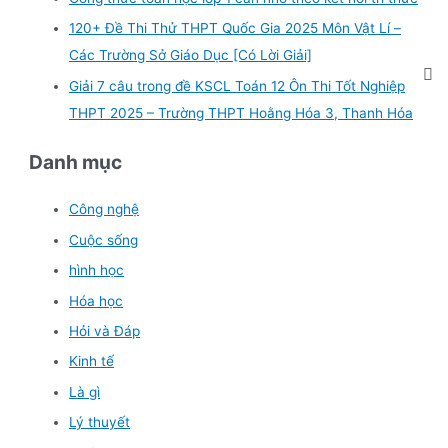
120+ Đề Thi Thử THPT Quốc Gia 2025 Môn Vật Lí –
Các Trường Sở Giáo Dục [Có Lời Giải]
Giải 7 câu trong đề KSCL Toán 12 Ôn Thi Tốt Nghiệp
THPT 2025 – Trường THPT Hoằng Hóa 3, Thanh Hóa
Danh mục
Công nghệ
Cuộc sống
hình học
Hóa học
Hỏi và Đáp
Kinh tế
Là gì
Lý thuyết