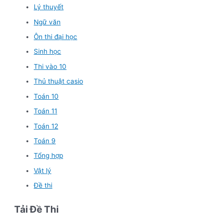
Lý thuyết
Ngữ văn
Ôn thi đại học
Sinh học
Thi vào 10
Thủ thuật casio
Toán 10
Toán 11
Toán 12
Toán 9
Tổng hợp
Vật lý
Đề thi
Tải Đề Thi