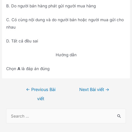
B. Do người bán hàng phát gửi người mua hàng
C. Có cùng nội dung và do người bán hoặc người mua gửi cho
nhau
D. Tất cả đều sai
Hướng dẫn
Chọn
A
là đáp án đúng
Điều
←
Previous Bài
Next Bài viết
→
hướng
viết
bài
viết
S
e
a