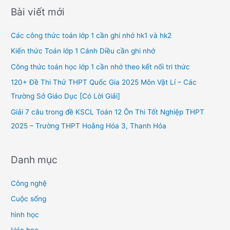
r
Bài viết mới
c
h
Các công thức toán lớp 1 cần ghi nhớ hk1 và hk2
f
Kiến thức Toán lớp 1 Cánh Diều cần ghi nhớ
o
Công thức toán học lớp 1 cần nhớ theo kết nối tri thức
r
120+ Đề Thi Thử THPT Quốc Gia 2025 Môn Vật Lí – Các
:
Trường Sở Giáo Dục [Có Lời Giải]
Giải 7 câu trong đề KSCL Toán 12 Ôn Thi Tốt Nghiệp THPT
2025 – Trường THPT Hoằng Hóa 3, Thanh Hóa
Danh mục
Công nghệ
Cuộc sống
hình học