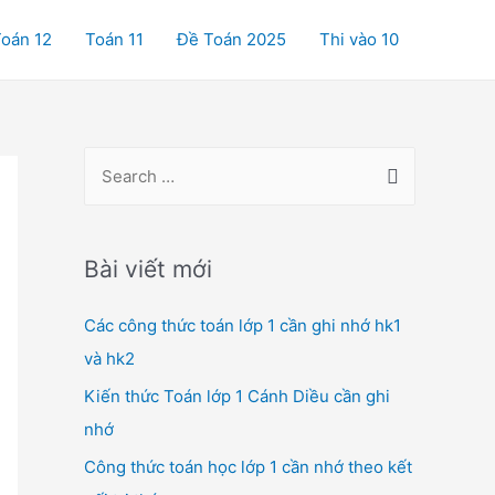
oán 12
Toán 11
Đề Toán 2025
Thi vào 10
S
e
a
r
Bài viết mới
c
Các công thức toán lớp 1 cần ghi nhớ hk1
h
và hk2
f
o
Kiến thức Toán lớp 1 Cánh Diều cần ghi
r
nhớ
:
Công thức toán học lớp 1 cần nhớ theo kết