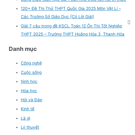
120+ Đề Thi Thử THPT Quốc Gia 2025 Môn Vật Lí –
Các Trường Sở Giáo Dục [Có Lời Giải]
Giải 7 câu trong đề KSCL Toán 12 Ôn Thi Tốt Nghiệp
THPT 2025 – Trường THPT Hoằng Hóa 3, Thanh Hóa
Danh mục
Công nghệ
Cuộc sống
hình học
Hóa học
Hỏi và Đáp
Kinh tế
Là gì
Lý thuyết