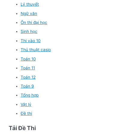
Lý thuyết
Ngữ văn
Ôn thi đại học
Sinh học
Thi vào 10
Thủ thuật casio
Toán 10
Toán 11
Toán 12
Toán 9
Tổng hợp
Vật lý
Đề thi
Tải Đề Thi