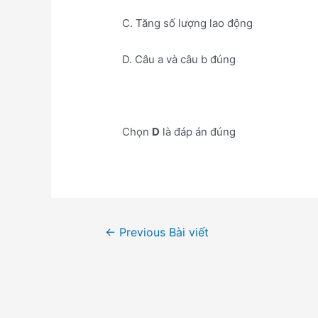
C. Tăng số lượng lao động
D. Câu a và câu b đúng
Chọn
D
là đáp án đúng
Điều
←
Previous Bài viết
hướng
bài
viết