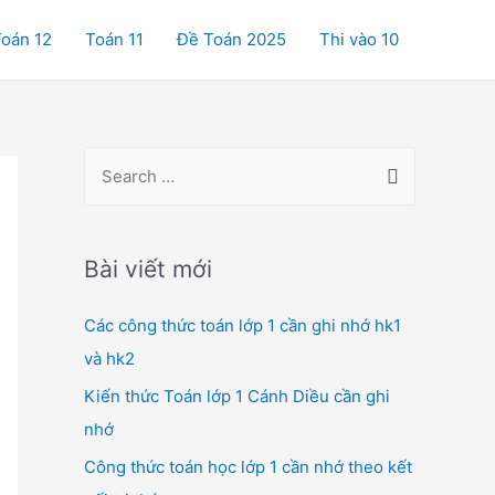
oán 12
Toán 11
Đề Toán 2025
Thi vào 10
S
e
a
r
Bài viết mới
c
Các công thức toán lớp 1 cần ghi nhớ hk1
h
và hk2
f
o
Kiến thức Toán lớp 1 Cánh Diều cần ghi
r
nhớ
:
Công thức toán học lớp 1 cần nhớ theo kết