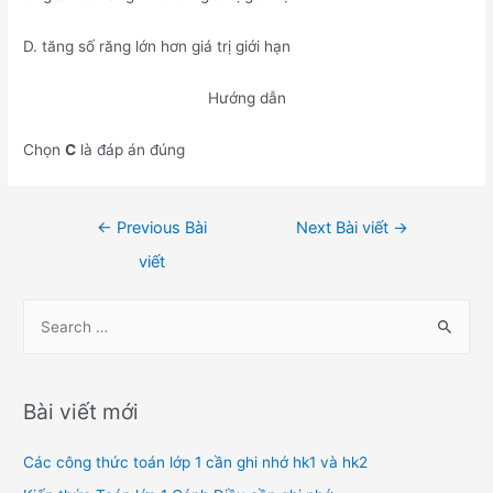
D. tăng số răng lớn hơn giá trị giới hạn
Hướng dẫn
Chọn
C
là đáp án đúng
Điều
←
Previous Bài
Next Bài viết
→
hướng
viết
bài
viết
S
e
a
r
Bài viết mới
c
h
Các công thức toán lớp 1 cần ghi nhớ hk1 và hk2
f