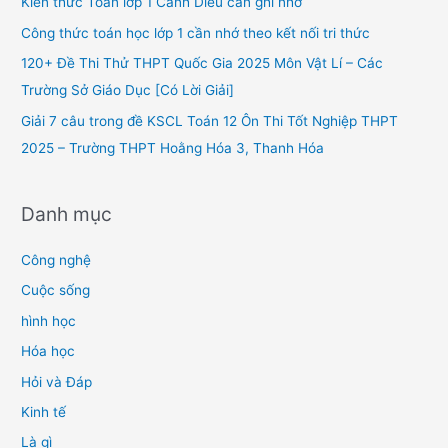
Kiến thức Toán lớp 1 Cánh Diều cần ghi nhớ
o
Công thức toán học lớp 1 cần nhớ theo kết nối tri thức
r
120+ Đề Thi Thử THPT Quốc Gia 2025 Môn Vật Lí – Các
:
Trường Sở Giáo Dục [Có Lời Giải]
Giải 7 câu trong đề KSCL Toán 12 Ôn Thi Tốt Nghiệp THPT
2025 – Trường THPT Hoằng Hóa 3, Thanh Hóa
Danh mục
Công nghệ
Cuộc sống
hình học
Hóa học
Hỏi và Đáp
Kinh tế
Là gì