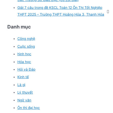
Giải 7 câu trong đề KSCL Toán 12 Ôn Thi Tốt Nghiệp
THPT 2025 – Trường THPT Hoằng Hóa 3, Thanh Hóa
Danh mục
Công nghệ
Cuộc sống
hình học
Hóa học
Hỏi và Đáp
Kinh tế
Là gì
Lý thuyết
Ngữ văn
Ôn thi đại học