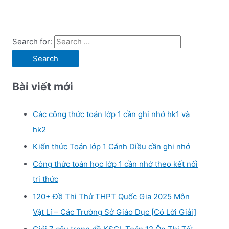
Search for:
Bài viết mới
Các công thức toán lớp 1 cần ghi nhớ hk1 và
hk2
Kiến thức Toán lớp 1 Cánh Diều cần ghi nhớ
Công thức toán học lớp 1 cần nhớ theo kết nối
tri thức
120+ Đề Thi Thử THPT Quốc Gia 2025 Môn
Vật Lí – Các Trường Sở Giáo Dục [Có Lời Giải]