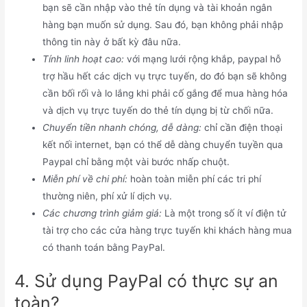
bạn sẽ cần nhập vào thẻ tín dụng và tài khoản ngân
hàng bạn muốn sử dụng. Sau đó, bạn không phải nhập
thông tin này ở bất kỳ đâu nữa.
Tính linh hoạt cao:
với mạng lưới rộng khắp, paypal hỗ
trợ hầu hết các dịch vụ trực tuyến, do đó bạn sẽ không
cần bối rối và lo lắng khi phải cố gắng để mua hàng hóa
và dịch vụ trực tuyến do thẻ tín dụng bị từ chối nữa.
Chuyển tiền nhanh chóng, dễ dàng:
chỉ cần điện thoại
kết nối internet, bạn có thể dễ dàng chuyển tuyền qua
Paypal chỉ bằng một vài bước nhấp chuột.
Miễn phí về chi phí:
hoàn toàn miễn phí các tri phí
thường niên, phí xử lí dịch vụ.
Các chương trình giảm giá:
Là một trong số ít ví điện tử
tài trợ cho các cửa hàng trực tuyến khi khách hàng mua
có thanh toán bằng PayPal.
4. Sử dụng PayPal có thực sự an
toàn?