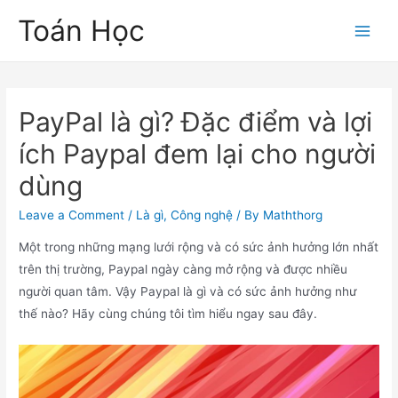
Skip
Toán Học
to
Main
content
Men
PayPal là gì? Đặc điểm và lợi
ích Paypal đem lại cho người
dùng
Leave a Comment
/
Là gì
,
Công nghệ
/ By
Maththorg
Một trong những mạng lưới rộng và có sức ảnh hưởng lớn nhất
trên thị trường, Paypal ngày càng mở rộng và được nhiều
người quan tâm. Vậy Paypal là gì và có sức ảnh hưởng như
thế nào? Hãy cùng chúng tôi tìm hiểu ngay sau đây.