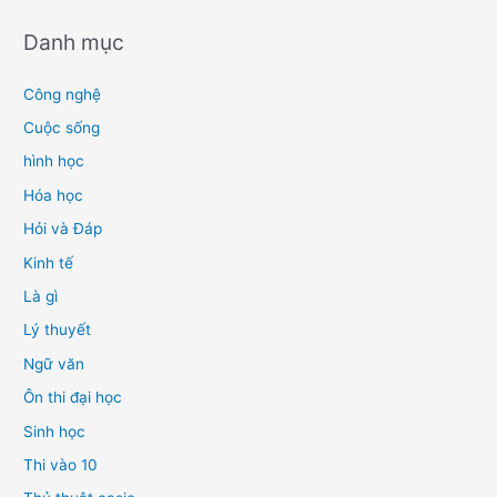
Danh mục
Công nghệ
Cuộc sống
hình học
Hóa học
Hỏi và Đáp
Kinh tế
Là gì
Lý thuyết
Ngữ văn
Ôn thi đại học
Sinh học
Thi vào 10