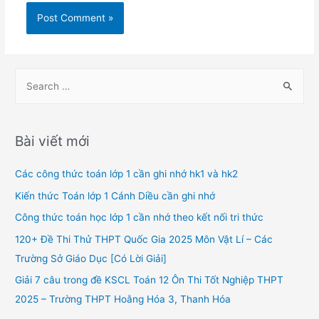
S
e
a
r
Bài viết mới
c
h
Các công thức toán lớp 1 cần ghi nhớ hk1 và hk2
f
Kiến thức Toán lớp 1 Cánh Diều cần ghi nhớ
o
Công thức toán học lớp 1 cần nhớ theo kết nối tri thức
r
120+ Đề Thi Thử THPT Quốc Gia 2025 Môn Vật Lí – Các
:
Trường Sở Giáo Dục [Có Lời Giải]
Giải 7 câu trong đề KSCL Toán 12 Ôn Thi Tốt Nghiệp THPT
2025 – Trường THPT Hoằng Hóa 3, Thanh Hóa