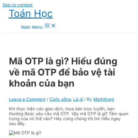
Skip to content
Toán Học
Main Menu
Mã OTP là gì? Hiểu đúng
về mã OTP để bảo vệ tài
khoản của bạn
Leave a Comment
/
Cuộc sống
,
Là gì
/ By
Maththorg
Khi thực hiện các giao dịch, mua bán trực tuyến, bạn
thường được yêu cầu mã OTP. Vậy mã OTP là gì? Tầm quan
trọng của nó thế nào? Hãy cùng chúng tôi tìm hiểu ngay
sau đây.