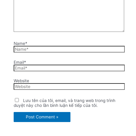
Name*
Email*
Website
Lưu tên của tôi, email, và trang web trong trình
duyệt này cho lần bình luận kế tiếp của tôi.