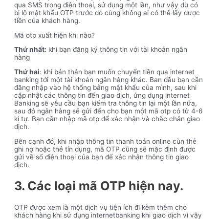
qua SMS trong điện thoại, sử dụng một lần, như vậy dù có
bị lộ mật khẩu OTP trước đó cùng không ai có thể lấy được
tiền của khách hàng.
Mã otp xuất hiện khi nào?
Thứ nhất:
khi bạn đăng ký thông tin với tài khoản ngân
hàng
Thứ hai
: khi bản thân bạn muốn chuyển tiền qua internet
banking tới một tài khoản ngân hàng khác. Ban đầu bạn cần
đăng nhập vào hệ thống bằng mật khẩu của mình, sau khi
cập nhật các thông tin đến giao dịch, ứng dụng internet
Banking sẽ yêu cầu bạn kiểm tra thông tin lại một lần nữa,
sau đó ngân hàng sẽ gửi đến cho bạn một mã otp có từ 4-6
kí tự. Bạn cần nhập mã otp để xác nhận và chắc chắn giao
dịch.
Bên cạnh đó, khi nhập thông tin thanh toán online cùn thẻ
ghi nợ hoặc thẻ tín dụng, mã OTP cũng sẽ mặc định được
gửi về số điện thoại của bạn để xác nhận thông tin giao
dịch.
3. Các loại mã OTP hiện nay.
OTP được xem là một dịch vụ tiện ích đi kèm thêm cho
khách hàng khi sử dụng internetbanking khi giao dịch vì vậy