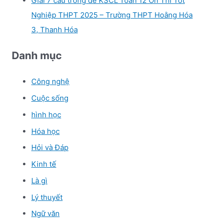
Giải 7 câu trong đề KSCL Toán 12 Ôn Thi Tốt
Nghiệp THPT 2025 – Trường THPT Hoằng Hóa
3, Thanh Hóa
Danh mục
Công nghệ
Cuộc sống
hình học
Hóa học
Hỏi và Đáp
Kinh tế
Là gì
Lý thuyết
Ngữ văn