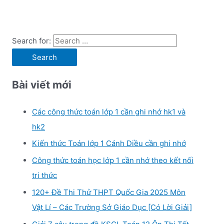
Search for:
Bài viết mới
Các công thức toán lớp 1 cần ghi nhớ hk1 và
hk2
Kiến thức Toán lớp 1 Cánh Diều cần ghi nhớ
Công thức toán học lớp 1 cần nhớ theo kết nối
tri thức
120+ Đề Thi Thử THPT Quốc Gia 2025 Môn
Vật Lí – Các Trường Sở Giáo Dục [Có Lời Giải]