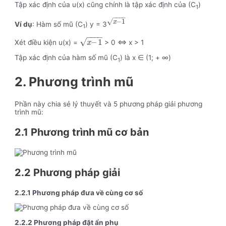
Tập xác định của u(x) cũng chính là tập xác định của (C
)
1
−
−
−
−
√
–
1
x
Ví dụ
: Hàm số mũ (C
) y = 3
1
−
−
−
−
√
–
1
Xét điều kiện u(x) =
> 0 ⇔ x > 1
x
Tập xác định của hàm số mũ (C
) là x ∈ (1; + ∞)
1
2. Phương trình mũ
Phần này chia sẻ lý thuyết và 5 phương pháp giải phương
trình mũ:
2.1 Phương trình mũ cơ bản
2.2 Phương pháp giải
2.2.1 Phương pháp đưa về cùng cơ số
2.2.2 Phương pháp đặt ẩn phụ