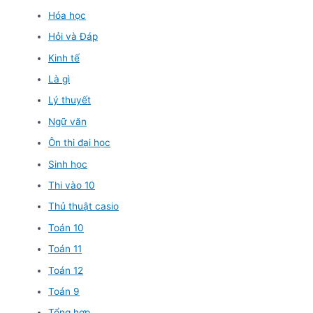
Hóa học
Hỏi và Đáp
Kinh tế
Là gì
Lý thuyết
Ngữ văn
Ôn thi đại học
Sinh học
Thi vào 10
Thủ thuật casio
Toán 10
Toán 11
Toán 12
Toán 9
Tổng hợp