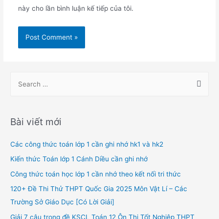
này cho lần bình luận kế tiếp của tôi.
S
e
a
r
Bài viết mới
c
h
Các công thức toán lớp 1 cần ghi nhớ hk1 và hk2
f
Kiến thức Toán lớp 1 Cánh Diều cần ghi nhớ
o
Công thức toán học lớp 1 cần nhớ theo kết nối tri thức
r
120+ Đề Thi Thử THPT Quốc Gia 2025 Môn Vật Lí – Các
:
Trường Sở Giáo Dục [Có Lời Giải]
Giải 7 câu trong đề KSCL Toán 12 Ôn Thi Tốt Nghiệp THPT