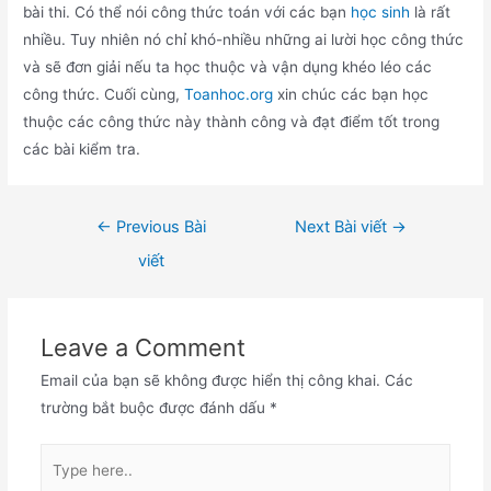
bài thi. Có thể nói công thức toán với các bạn
học sinh
là rất
nhiều. Tuy nhiên nó chỉ khó-nhiều những ai lười học công thức
và sẽ đơn giải nếu ta học thuộc và vận dụng khéo léo các
công thức. Cuối cùng,
Toanhoc.org
xin chúc các bạn học
thuộc các công thức này thành công và đạt điểm tốt trong
các bài kiểm tra.
Điều
←
Previous Bài
Next Bài viết
→
hướng
viết
bài
viết
Leave a Comment
Email của bạn sẽ không được hiển thị công khai.
Các
trường bắt buộc được đánh dấu
*
Type
here..