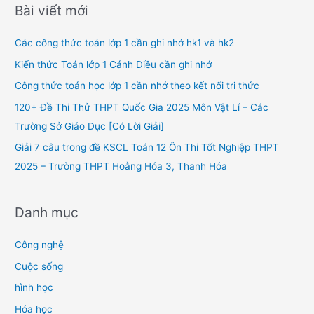
r
Bài viết mới
c
h
Các công thức toán lớp 1 cần ghi nhớ hk1 và hk2
f
Kiến thức Toán lớp 1 Cánh Diều cần ghi nhớ
o
Công thức toán học lớp 1 cần nhớ theo kết nối tri thức
r
120+ Đề Thi Thử THPT Quốc Gia 2025 Môn Vật Lí – Các
:
Trường Sở Giáo Dục [Có Lời Giải]
Giải 7 câu trong đề KSCL Toán 12 Ôn Thi Tốt Nghiệp THPT
2025 – Trường THPT Hoằng Hóa 3, Thanh Hóa
Danh mục
Công nghệ
Cuộc sống
hình học
Hóa học