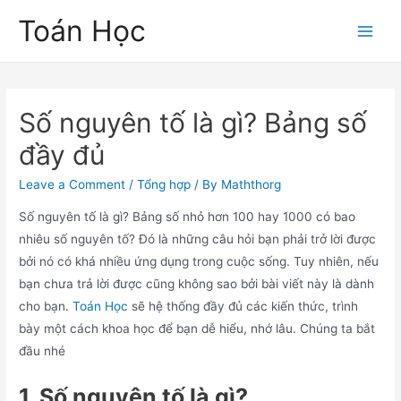
Skip
Toán Học
to
Main
content
Men
Số nguyên tố là gì? Bảng số
đầy đủ
Leave a Comment
/
Tổng hợp
/ By
Maththorg
Số nguyên tố là gì? Bảng số nhỏ hơn 100 hay 1000 có bao
nhiêu số nguyên tố? Đó là những câu hỏi bạn phải trở lời được
bởi nó có khá nhiều ứng dụng trong cuộc sống. Tuy nhiên, nếu
bạn chưa trả lời được cũng không sao bởi bài viết này là dành
cho bạn.
Toán Học
sẽ hệ thống đầy đủ các kiến thức, trình
bày một cách khoa học để bạn dễ hiểu, nhớ lâu. Chúng ta bắt
đầu nhé
1. Số nguyên tố là gì?