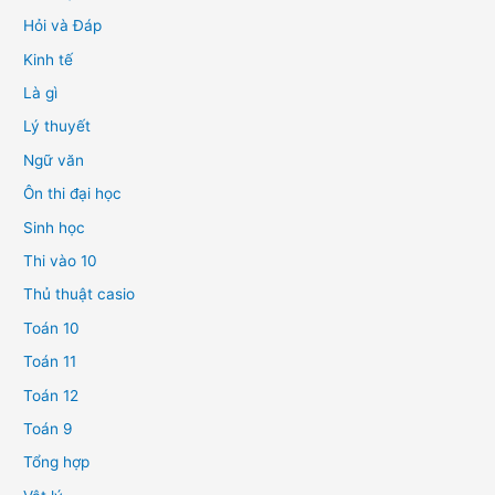
Hỏi và Đáp
Kinh tế
Là gì
Lý thuyết
Ngữ văn
Ôn thi đại học
Sinh học
Thi vào 10
Thủ thuật casio
Toán 10
Toán 11
Toán 12
Toán 9
Tổng hợp