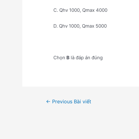
C. Qhv 1000, Qmax 4000
D. Qhv 1000, Qmax 5000
Chọn
B
là đáp án đúng
Điều
←
Previous Bài viết
hướng
bài
viết