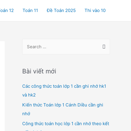
oán 12
Toán 11
Đề Toán 2025
Thi vào 10
S
e
a
r
Bài viết mới
c
Các công thức toán lớp 1 cần ghi nhớ hk1
h
và hk2
f
o
Kiến thức Toán lớp 1 Cánh Diều cần ghi
r
nhớ
:
Công thức toán học lớp 1 cần nhớ theo kết