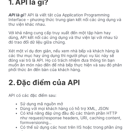
1. API là gì?
API là gì
? API là viết tắt của Application Programming
Interface – phương thức trung gian kết nối các ứng dụng và
thư viện khác nhau.
Với khả năng cung cấp truy xuất đến một tập hàm hay
dùng, API kết nối các ứng dụng và thư viện lại với nhau từ
đó trao đổi dữ liệu giữa chúng.
Xét một ví dụ đơn giản, nếu xem nhà bếp và khách hàng là
các thư mục hay ứng dụng thì người phục vụ lúc này sẽ
đóng vai trò là API. Họ có trách nhiệm đưa thông tin bạn
muốn ăn món nào đến để nhà bếp thực hiện và sau đó phân
phối thức ăn đến bàn của khách hàng.
2. Đặc điểm của API
API có các đặc điểm sau:
Sử dụng mã nguồn mở
Dùng với mọi khách hàng có hỗ trợ XML, JSON
Có khả năng đáp ứng đầu đủ các thành phần HTTP
như request/response headers, URI, caching content,
formversioning…
Có thể sử dụng các host trên IIS hoặc trong phần ứng