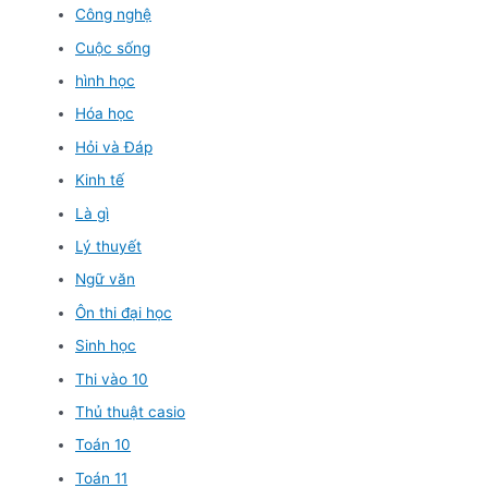
Công nghệ
Cuộc sống
hình học
Hóa học
Hỏi và Đáp
Kinh tế
Là gì
Lý thuyết
Ngữ văn
Ôn thi đại học
Sinh học
Thi vào 10
Thủ thuật casio
Toán 10
Toán 11