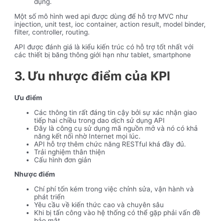
dụng.
Một số mô hình wed api được dùng để hỗ trợ MVC như
injection, unit test, ioc container, action result, model binder,
filter, controller, routing.
API được đánh giá là kiểu kiến trúc có hỗ trợ tốt nhất với
các thiết bị băng thông giới hạn như tablet, smartphone
3. Ưu nhược điểm của KPI
Ưu điểm
Các thông tin rất đáng tin cậy bởi sự xác nhận giao
tiếp hai chiều trong dao dịch sử dụng API
Đây là công cụ sử dụng mã nguồn mở và nó có khả
năng kết nối nhờ Internet mọi lúc.
API hỗ trợ thêm chức năng RESTful khá đầy đủ.
Trải nghiệm thân thiện
Cấu hình đơn giản
Nhược điểm
Chí phí tốn kém trong việc chỉnh sửa, vận hành và
phát triển
Yêu cầu về kiến thức cao và chuyên sâu
Khi bị tấn công vào hệ thống có thể gặp phải vấn đề
bảo mật…..