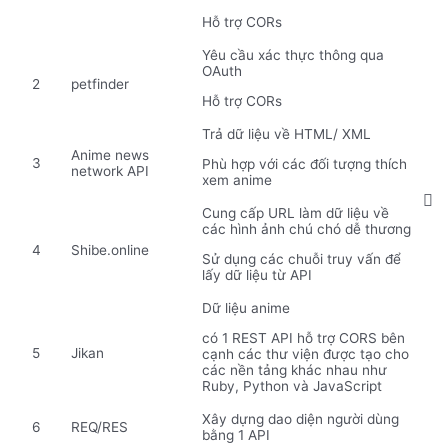
Hỗ trợ CORs
Yêu cầu xác thực thông qua
OAuth
2
petfinder
Hỗ trợ CORs
Trả dữ liệu về HTML/ XML
Anime news
3
Phù hợp với các đối tượng thích
network API
xem anime
Cung cấp URL làm dữ liệu về
các hình ảnh chú chó dễ thương
4
Shibe.online
Sử dụng các chuỗi truy vấn để
lấy dữ liệu từ API
Dữ liệu anime
có 1 REST API hỗ trợ CORS bên
5
Jikan
cạnh các thư viện được tạo cho
các nền tảng khác nhau như
Ruby, Python và JavaScript
Xây dựng dao diện người dùng
6
REQ/RES
bằng 1 API