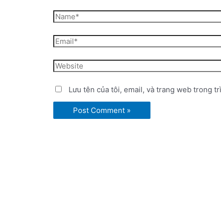
Name*
Email*
Website
Lưu tên của tôi, email, và trang web trong tr