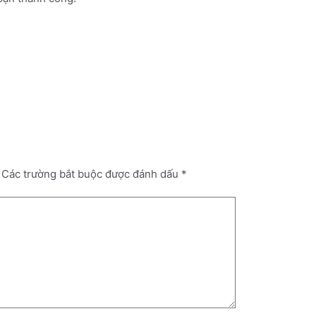
Các trường bắt buộc được đánh dấu
*