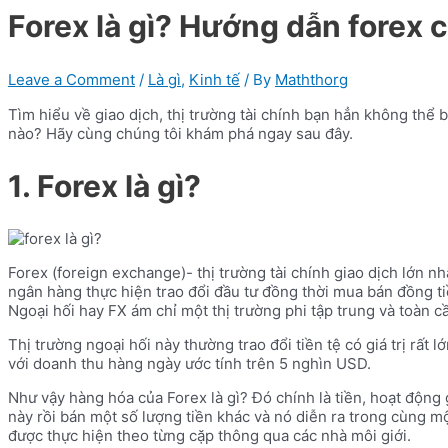
Forex là gì? Hướng dẫn forex 
Leave a Comment
/
Là gì
,
Kinh tế
/ By
Maththorg
Tìm hiểu về giao dịch, thị trường tài chính bạn hẳn không thể
nào? Hãy cùng chúng tôi khám phá ngay sau đây.
1. Forex là gì?
Forex (foreign exchange)- thị trường tài chính giao dịch lớn nhấ
ngân hàng thực hiện trao đổi đầu tư đồng thời mua bán đồng tiề
Ngoại hối hay FX ám chỉ một thị trường phi tập trung và toàn c
Thị trường ngoại hối này thường trao đổi tiền tệ có giá trị rất 
với doanh thu hàng ngày ước tính trên 5 nghìn USD.
Như vậy hàng hóa của Forex là gì? Đó chính là tiền, hoạt động
này rồi bán một số lượng tiền khác và nó diễn ra trong cùng một
được thực hiện theo từng cặp thông qua các nhà môi giới.