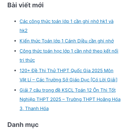
Bài viết mới
r
c
Các công thức toán lớp 1 cần ghi nhớ hk1 và
h
hk2
f
Kiến thức Toán lớp 1 Cánh Diều cần ghi nhớ
o
r
Công thức toán học lớp 1 cần nhớ theo kết nối
:
tri thức
120+ Đề Thi Thử THPT Quốc Gia 2025 Môn
Vật Lí – Các Trường Sở Giáo Dục [Có Lời Giải]
Giải 7 câu trong đề KSCL Toán 12 Ôn Thi Tốt
Nghiệp THPT 2025 – Trường THPT Hoằng Hóa
3, Thanh Hóa
Danh mục