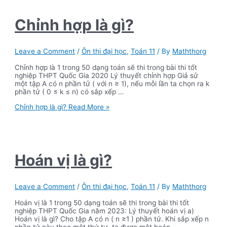
Chỉnh hợp là gì?
Leave a Comment
/
Ôn thi đại học
,
Toán 11
/ By
Maththorg
Chỉnh hợp là 1 trong 50 dạng toán sẽ thi trong bài thi tốt
nghiệp THPT Quốc Gia 2020 Lý thuyết chỉnh hợp Giả sử
một tập A có n phần tử ( với n ≥ 1), nếu mỗi lần ta chọn ra k
phần tử ( 0 ≤ k ≤ n) có sắp xếp …
Chỉnh hợp là gì?
Read More »
Hoán vị là gì?
Leave a Comment
/
Ôn thi đại học
,
Toán 11
/ By
Maththorg
Hoán vị là 1 trong 50 dạng toán sẽ thi trong bài thi tốt
nghiệp THPT Quốc Gia năm 2023: Lý thuyết hoán vị a)
Hoán vị là gì? Cho tập A có n ( n ≥1 ) phần tử. Khi sắp xếp n
phần tử này theo một thứ tự, ta được một hoán …