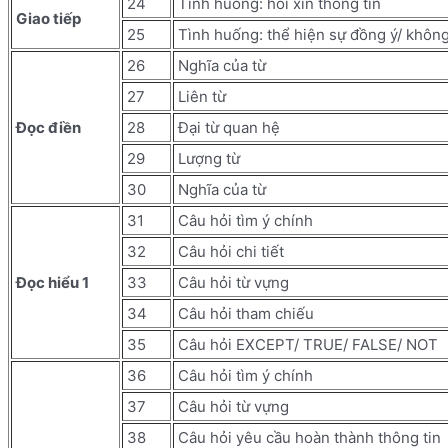
24
Tình huống: hỏi xin thông tin
Giao tiếp
25
Tình huống: thể hiện sự đồng ý/ khôn
26
Nghĩa của từ
27
Liên từ
Đọc điền
28
Đại từ quan hệ
29
Lượng từ
30
Nghĩa của từ
31
Câu hỏi tìm ý chính
32
Câu hỏi chi tiết
Đọc hiểu 1
33
Câu hỏi từ vựng
34
Câu hỏi tham chiếu
35
Câu hỏi EXCEPT/ TRUE/ FALSE/ NOT
36
Câu hỏi tìm ý chính
37
Câu hỏi từ vựng
38
Câu hỏi yêu cầu hoàn thành thông tin