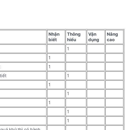
Nhận
Thông
Vận
Nâng
biết
hiểu
dụng
cao
1
1
t
1
tiết
1
1
1
1
1
1
 quá khứ thì có hành