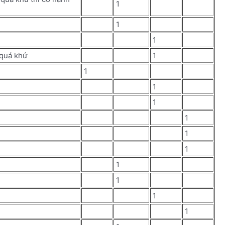
1
1
1
 quá khứ
1
1
1
1
1
1
1
1
1
1
1