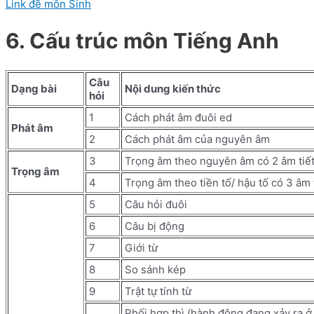
Link đề môn Sinh
6. Cấu trúc môn Tiếng Anh
Câu
Dạng bài
Nội dung kiến thức
hỏi
1
Cách phát âm đuôi ed
Phát âm
2
Cách phát âm của nguyên âm
3
Trọng âm theo nguyên âm có 2 âm tiế
Trọng âm
4
Trọng âm theo tiền tố/ hậu tố có 3 âm 
5
Câu hỏi đuôi
6
Câu bị động
7
Giới từ
8
So sánh kép
9
Trật tự tính từ
Phối hợp thì (hành động đang xảy ra ở