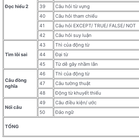
Đọc hiểu 2
39
Câu hỏi từ vựng
40
Câu hỏi tham chiếu
41
Câu hỏi EXCEPT/ TRUE/ FALSE/ NOT
42
Câu hỏi suy luận
43
Thì của động từ
Tìm lỗi sai
44
Đại từ
45
Từ dễ gây nhầm lẫn
46
Thì của động từ
Câu đồng
47
Câu tường thuật
nghĩa
48
Động từ khuyết thiếu
49
Câu điều kiện/ ước
Nối câu
50
Đảo ngữ
TỔNG