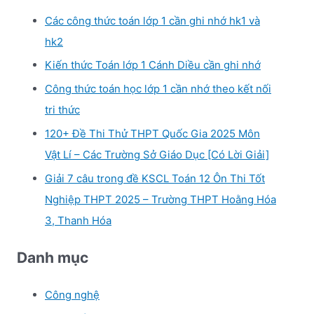
Các công thức toán lớp 1 cần ghi nhớ hk1 và
hk2
Kiến thức Toán lớp 1 Cánh Diều cần ghi nhớ
Công thức toán học lớp 1 cần nhớ theo kết nối
tri thức
120+ Đề Thi Thử THPT Quốc Gia 2025 Môn
Vật Lí – Các Trường Sở Giáo Dục [Có Lời Giải]
Giải 7 câu trong đề KSCL Toán 12 Ôn Thi Tốt
Nghiệp THPT 2025 – Trường THPT Hoằng Hóa
3, Thanh Hóa
Danh mục
Công nghệ