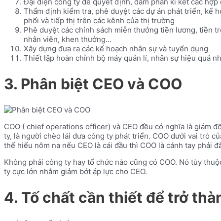
Đại diện công ty để quyết định, đàm phán kí kết các hợ
Thẩm định kiểm tra, phê duyệt các dự án phát triển, kế
phối và tiếp thị trên các kênh của thị trường
Phê duyệt các chính sách miễn thưởng tiền lương, tiền tr
nhân viên, khen thưởng…
Xây dựng đưa ra các kế hoạch nhân sự và tuyển dụng
Thiết lập hoàn chỉnh bộ máy quản lí, nhân sự hiệu quả nh
3. Phân biệt CEO và COO
COO ( chief operations officer) và CEO đều có nghĩa là giám đ
ty, là người chèo lái đưa công ty phát triển. COO dưới vai trò
thể hiểu nôm na nếu CEO là cái đầu thì COO là cánh tay phải đ
Không phải công ty hay tổ chức nào cũng có COO. Nó tùy thuộ
ty cực lớn nhằm giảm bớt áp lực cho CEO.
4. Tố chất cần thiết để trở th