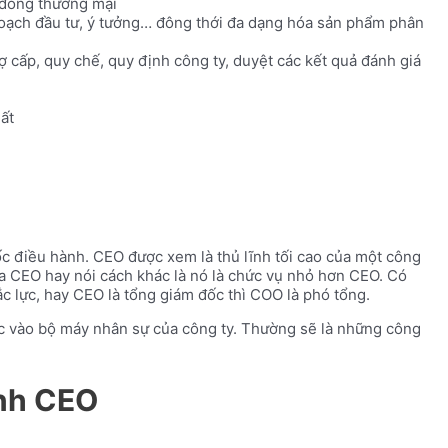
p đồng thương mại
 hoạch đầu tư, ý tưởng… đông thới đa dạng hóa sản phẩm phân
ợ cấp, quy chế, quy định công ty, duyệt các kết quả đánh giá
ất
ốc điều hành. CEO được xem là thủ lĩnh tối cao của một công
 của CEO hay nói cách khác là nó là chức vụ nhỏ hơn CEO. Có
ắc lực, hay CEO là tổng giám đốc thì COO là phó tổng.
c vào bộ máy nhân sự của công ty. Thường sẽ là những công
ành CEO