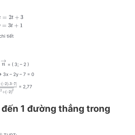
=
2
+
3
x
t
=
3
+
1
y
t
chi tiết
→
à
= ( 3; – 2 )
n
> 3x – 2y – 7 = 0
+
(
–
2
)
.3
–
7
|
= 2,77
2
2
3
+
(
–
2
)
m đến 1 đường thẳng trong