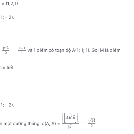
= (1;2;1)
1; – 2).
–
1
+
1
y
z
=
=
và 1 điểm có toạn độ A(1; 1; 1). Gọi M là điểm
2
1
chi tiết
.
1; – 2).
−
−
→
∣
∣
[
]
⃗
,
∣
∣
A
B
u
∣
∣
√
14
=
n một đường thẳng: d(A; Δ) =
2
⃗
|
|
u