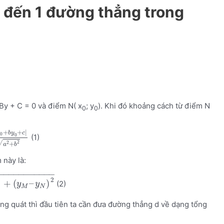
m đến 1 đường thẳng trong
By + C = 0 và điểm N( x
; y
). Khi đó khoảng cách từ điểm N
0
0
+
+
|
x
b
y
c
0
0
(1)
2
√
2
+
a
b
 này là:
−
−
−
−
−
−
−
−
−
−
−
−
2
2
+
(
–
)
(2)
y
y
M
N
g quát thì đầu tiên ta cần đưa đường thẳng d về dạng tổng