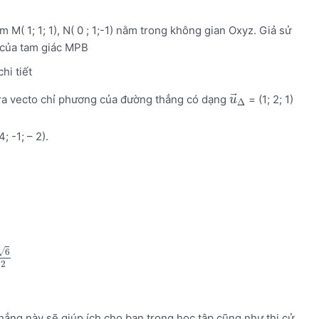
m M( 1; 1; 1), N( 0 ; 1;-1) nằm trong không gian Oxyz. Giả sử
h của tam giác MPB
chi tiết
⃗
ra vecto chỉ phương của đường thẳng có dạng
= (1; 2; 1)
u
Δ
; -1; – 2).
√
6
2
hẳng này sẽ giúp ích cho bạn trong học tập cũng như thi cử.