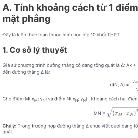
A. Tính khoảng cách từ 1 điể
mặt phẳng
Đây là kiến thức toán thuộc hình học lớp 10 khối THPT
1. Cơ sở lý thuyết
Giả sử phương trình đường thẳng có dạng tổng quát là Δ: Ax + 
đến đường thẳng Δ là:
|
A
d(N; Δ) =
Cho điểm M( x
; y
) và điểm N( x
; y
) . Khoảng cách hai điểm
M
N
N
N
−
−
−
−
−
−
−
√
(
–
)
MN =
x
x
M
N
Chú ý:
Trong trường hợp đường thẳng Δ chưa viết dưới dạng tổn
quát.