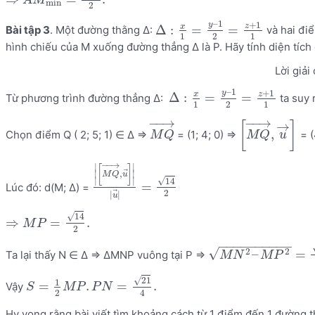
A
M
min
2
–
1
+
1
y
z
x
Δ
:
=
=
Bài tập 3
. Một đường thằng Δ:
và hai điể
1
2
1
hình chiếu của M xuống đường thẳng Δ là P. Hãy tính diện tíc
Lời giải 
–
1
+
1
y
z
x
Δ
:
=
=
Từ phương trình đường thẳng Δ:
ta suy 
1
2
1
−
−
→
−
−
→
→
[
]
,
Chọn điểm Q ( 2; 5; 1) ∈ Δ =>
= (1; 4; 0) =>
= (4
M
Q
M
Q
u
−
−
→
∣
∣
[
]
⃗
,
∣
∣
M
Q
u
∣
∣
√
14
=
Lúc đó: d(M; Δ) =
2
⃗
|
|
u
√
14
⇒
=
.
M
P
2
−
−
−
−
−
−
−
−
−
−
√
2
2
–
=
Ta lại thấy N ∈ Δ => ΔMNP vuông tại P =>
M
N
M
P
√
21
1
=
.
=
.
Vậy
S
M
P
P
N
2
4
Hy vọng rằng bài viết tìm khoảng cách từ 1 điểm đến 1 đường t