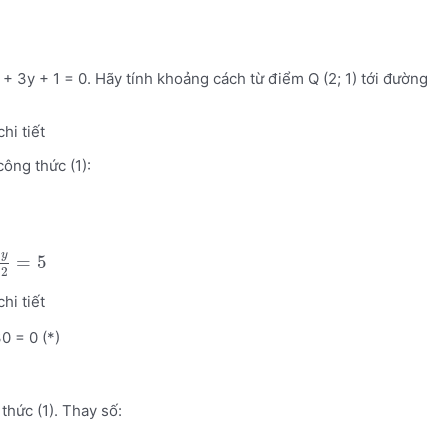
+ 3y + 1 = 0. Hãy tính khoảng cách từ điểm Q (2; 1) tới đường
chi tiết
ông thức (1):
y
=
5
2
chi tiết
0 = 0 (*)
hức (1). Thay số: