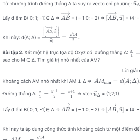
⃗
Từ phương trình đường thẳng Δ ta suy ra vecto chỉ phương:
u
Δ
−
−
→
−
−
→
⃗
[
,
]
Lấy điểm B( 0; 1; -1)∈ Δ =>
= ( – 1;0; – 2) =>
= (4; – 
A
B
A
B
u
−
−
→
∣
∣
[
]
⃗
,
∣
∣
A
B
u
∣
∣
√
14
=
.
Khi này: d(A; Δ) =
2
⃗
|
|
u
x
Bài tập 2
. Xét một hệ trục tọa độ Oxyz có đường thẳng Δ:
1
sao cho M ∈ Δ. Tìm giá trị nhỏ nhất của AM?
Lời giải 
=
(
;
Δ
)
Khoảng cách AM nhỏ nhất khi AM ⊥ Δ =>
A
M
d
A
min
–
1
+
1
y
z
⃗
x
=
=
Đường thẳng Δ:
=> vtcp
= (1;2;1).
u
Δ
1
2
1
−
−
→
−
−
→
⃗
[
,
]
Lấy điểm B( 0; 1; -1)∈ Δ =>
= ( – 1;0; – 2) =>
= (4; – 
A
B
A
B
u
Khi này ta áp dụng công thức tính khoảng cách từ một điểm đế
√
14
⇒
=
.