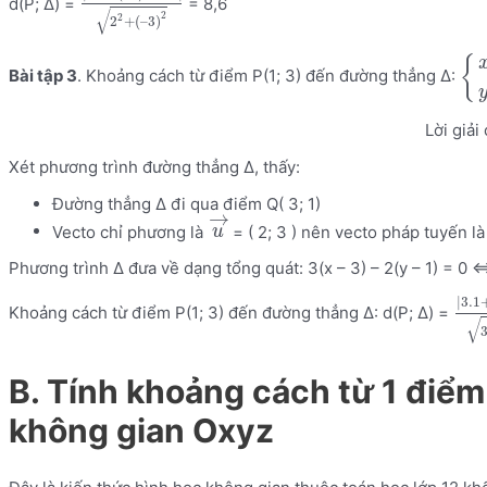
d(P; Δ) =
= 8,6
√
2
2
2
+
(
–
3
)
{
Bài tập 3
. Khoảng cách từ điểm P(1; 3) đến đường thẳng Δ:
Lời giải 
Xét phương trình đường thẳng Δ, thấy:
Đường thẳng Δ đi qua điểm Q( 3; 1)
→
Vecto chỉ phương là
= ( 2; 3 ) nên vecto pháp tuyến l
u
Phương trình Δ đưa về dạng tổng quát: 3(x – 3) – 2(y – 1) = 0 <=
|
3.1
Khoảng cách từ điểm P(1; 3) đến đường thẳng Δ: d(P; Δ) =
√
B. Tính khoảng cách từ 1 điể
không gian Oxyz