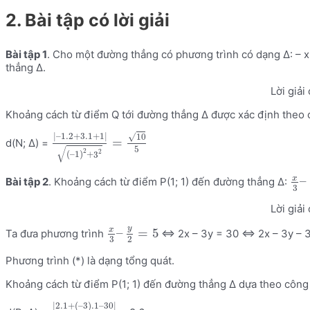
2. Bài tập có lời giải
Bài tập 1
. Cho một đường thẳng có phương trình có dạng Δ: – x 
thẳng Δ.
Lời giải 
Khoảng cách từ điểm Q tới đường thẳng Δ được xác định theo c
|
–
1.2
+
3.1
+
1
|
√
10
=
d(N; Δ) =
5
√
2
2
(
–
1
)
+
3
x
–
Bài tập 2
. Khoảng cách từ điểm P(1; 1) đến đường thẳng Δ:
3
Lời giải 
y
x
–
=
5
Ta đưa phương trình
<=> 2x – 3y = 30 <=> 2x – 3y – 3
3
2
Phương trình (*) là dạng tổng quát.
Khoảng cách từ điểm P(1; 1) đến đường thẳng Δ dựa theo công t
|
2.1
+
(
–
3
)
.1
–
30
|