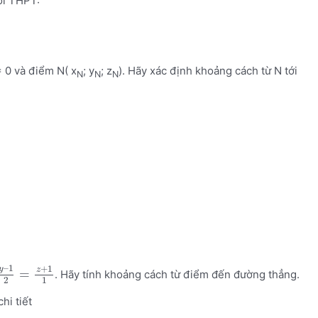
ối THPT:
 0 và điểm N( x
; y
; z
). Hãy xác định khoảng cách từ N tới
N
N
N
–
1
+
1
y
z
=
. Hãy tính khoảng cách từ điểm đến đường thẳng.
2
1
chi tiết