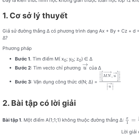
Đây là kiến thức hình học không gian thuộc toán học lớp 12 kh
1. Cơ sở lý thuyết
Giả sử đường thẳng Δ có phương trình dạng Ax + By + Cz + d =
Δ?
Phương pháp
Bước 1
. Tìm điểm M( x
; y
; z
) ∈ Δ
0
0
0
→
Bước 2
: Tìm vecto chỉ phương
của Δ
u
−
−
→
∣
∣
→
[
]
,
∣
∣
M
N
u
∣
∣
Bước 3
: Vận dụng công thức d(N; Δ) =
→
∣
∣
u
∣
∣
2. Bài tập có lời giải
x
=
Bài tập 1
. Một điểm A(1;1;1) không thuộc đường thẳng Δ:
1
Lời giải 