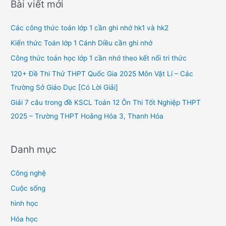
Bài viết mới
c
h
Các công thức toán lớp 1 cần ghi nhớ hk1 và hk2
f
Kiến thức Toán lớp 1 Cánh Diều cần ghi nhớ
o
Công thức toán học lớp 1 cần nhớ theo kết nối tri thức
r
120+ Đề Thi Thử THPT Quốc Gia 2025 Môn Vật Lí – Các
:
Trường Sở Giáo Dục [Có Lời Giải]
Giải 7 câu trong đề KSCL Toán 12 Ôn Thi Tốt Nghiệp THPT
2025 – Trường THPT Hoằng Hóa 3, Thanh Hóa
Danh mục
Công nghệ
Cuộc sống
hình học
Hóa học