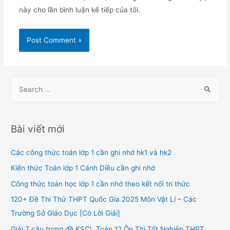
này cho lần bình luận kế tiếp của tôi.
S
e
a
r
Bài viết mới
c
h
Các công thức toán lớp 1 cần ghi nhớ hk1 và hk2
f
Kiến thức Toán lớp 1 Cánh Diều cần ghi nhớ
o
Công thức toán học lớp 1 cần nhớ theo kết nối tri thức
r
120+ Đề Thi Thử THPT Quốc Gia 2025 Môn Vật Lí – Các
:
Trường Sở Giáo Dục [Có Lời Giải]
Giải 7 câu trong đề KSCL Toán 12 Ôn Thi Tốt Nghiệp THPT