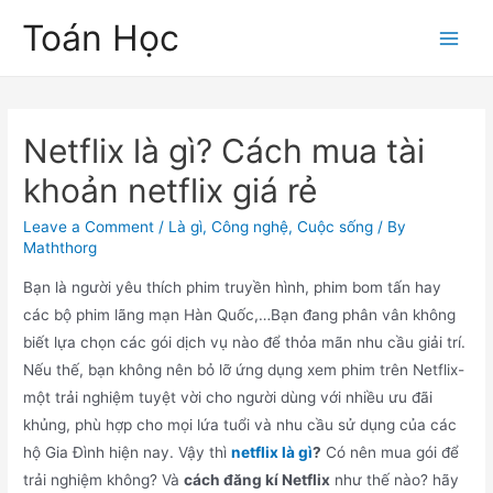
Skip
Toán Học
to
Main
content
Men
Netflix là gì? Cách mua tài
khoản netflix giá rẻ
Leave a Comment
/
Là gì
,
Công nghệ
,
Cuộc sống
/ By
Maththorg
Bạn là người yêu thích phim truyền hình, phim bom tấn hay
các bộ phim lãng mạn Hàn Quốc,…Bạn đang phân vân không
biết lựa chọn các gói dịch vụ nào để thỏa mãn nhu cầu giải trí.
Nếu thế, bạn không nên bỏ lỡ ứng dụng xem phim trên Netflix-
một trải nghiệm tuyệt vời cho người dùng với nhiều ưu đãi
khủng, phù hợp cho mọi lứa tuổi và nhu cầu sử dụng của các
hộ Gia Đình hiện nay. Vậy thì
netflix là gì
?
Có nên mua gói để
trải nghiệm không? Và
cách đăng kí Netflix
như thế nào? hãy