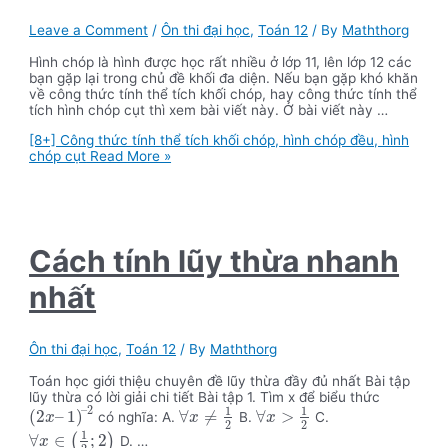
Leave a Comment
/
Ôn thi đại học
,
Toán 12
/ By
Maththorg
Hình chóp là hình được học rất nhiều ở lớp 11, lên lớp 12 các
bạn gặp lại trong chủ đề khối đa diện. Nếu bạn gặp khó khăn
về công thức tính thể tích khối chóp, hay công thức tính thể
tích hình chóp cụt thì xem bài viết này. Ở bài viết này …
[8+] Công thức tính thể tích khối chóp, hình chóp đều, hình
chóp cụt
Read More »
Cách tính lũy thừa nhanh
nhất
Ôn thi đại học
,
Toán 12
/ By
Maththorg
Toán học giới thiệu chuyên đề lũy thừa đầy đủ nhất Bài tập
lũy thừa có lời giải chi tiết Bài tập 1. Tìm x để biểu thức
–
2
1
1
(
2
–
1
)
∀
≠
∀
>
có nghĩa: A.
B.
C.
x
x
x
2
2
1
∀
∈
;
2
(
)
D. …
x