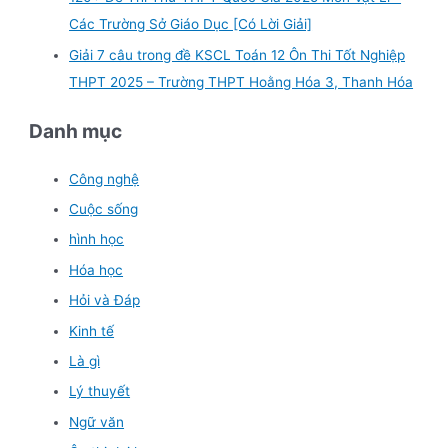
Các Trường Sở Giáo Dục [Có Lời Giải]
Giải 7 câu trong đề KSCL Toán 12 Ôn Thi Tốt Nghiệp
THPT 2025 – Trường THPT Hoằng Hóa 3, Thanh Hóa
Danh mục
Công nghệ
Cuộc sống
hình học
Hóa học
Hỏi và Đáp
Kinh tế
Là gì
Lý thuyết
Ngữ văn