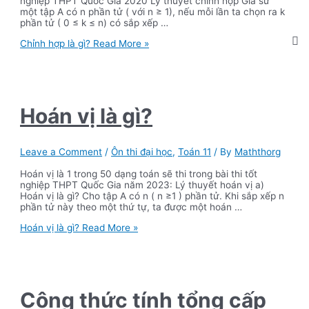
nghiệp THPT Quốc Gia 2020 Lý thuyết chỉnh hợp Giả sử
một tập A có n phần tử ( với n ≥ 1), nếu mỗi lần ta chọn ra k
phần tử ( 0 ≤ k ≤ n) có sắp xếp …
Chỉnh hợp là gì?
Read More »
Hoán vị là gì?
Leave a Comment
/
Ôn thi đại học
,
Toán 11
/ By
Maththorg
Hoán vị là 1 trong 50 dạng toán sẽ thi trong bài thi tốt
nghiệp THPT Quốc Gia năm 2023: Lý thuyết hoán vị a)
Hoán vị là gì? Cho tập A có n ( n ≥1 ) phần tử. Khi sắp xếp n
phần tử này theo một thứ tự, ta được một hoán …
Hoán vị là gì?
Read More »
Công thức tính tổng cấp