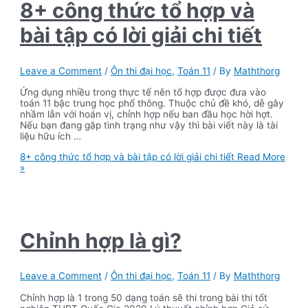
8+ công thức tổ hợp và
bài tập có lời giải chi tiết
Leave a Comment
/
Ôn thi đại học
,
Toán 11
/ By
Maththorg
Ứng dụng nhiều trong thực tế nên tổ hợp được đưa vào
toán 11 bậc trung học phổ thông. Thuộc chủ đề khó, dễ gây
nhầm lẫn với hoán vị, chỉnh hợp nếu ban đầu học hời hợt.
Nếu bạn đang gặp tình trạng như vậy thì bài viết này là tài
liệu hữu ích …
8+ công thức tổ hợp và bài tập có lời giải chi tiết
Read More
»
Chỉnh hợp là gì?
Leave a Comment
/
Ôn thi đại học
,
Toán 11
/ By
Maththorg
Chỉnh hợp là 1 trong 50 dạng toán sẽ thi trong bài thi tốt